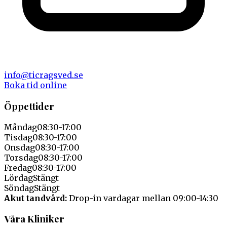
info@ticragsved.se
Boka tid online
Öppettider
Måndag
08:30-17:00
Tisdag
08:30-17:00
Onsdag
08:30-17:00
Torsdag
08:30-17:00
Fredag
08:30-17:00
Lördag
Stängt
Söndag
Stängt
Akut tandvård:
Drop-in vardagar mellan 09:00-14:30
Våra Kliniker