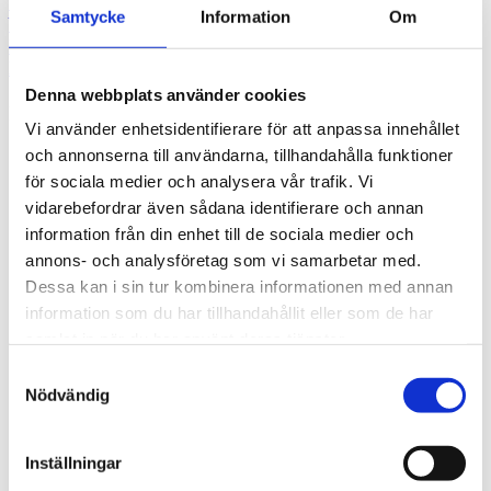
Vårt team
Samtycke
Information
Om
Vanliga frågor
Kontakt
Karriär
Denna webbplats använder cookies
Kontaktinformation
Vi använder enhetsidentifierare för att anpassa innehållet
och annonserna till användarna, tillhandahålla funktioner
för sociala medier och analysera vår trafik. Vi
vidarebefordrar även sådana identifierare och annan
information från din enhet till de sociala medier och
annons- och analysföretag som vi samarbetar med.
Dessa kan i sin tur kombinera informationen med annan
information som du har tillhandahållit eller som de har
samlat in när du har använt deras tjänster.
Samtyckesval
Nödvändig
Inställningar