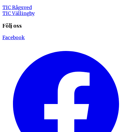
TIC Rågsved
TIC Vällingby
Följ oss
Facebook